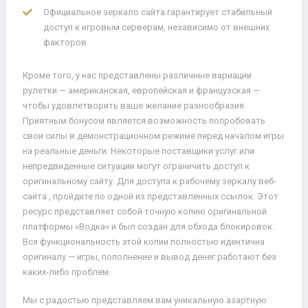
Официальное зеркало сайта гарантирует стабильный
доступ к игровым серверам, независимо от внешних
факторов.
Кроме того, у нас представлены различные вариации
рулетки — американская, европейская и французская —
чтобы удовлетворить ваше желание разнообразия.
Приятным бонусом является возможность попробовать
свои силы в демонстрационном режиме перед началом игры
на реальные деньги. Некоторые поставщики услуг или
непредвиденные ситуации могут ограничить доступ к
оригинальному сайту. Для доступа к рабочему зеркалу веб-
сайта , пройдите по одной из представленных ссылок. Этот
ресурс представляет собой точную копию оригинальной
платформы «Водка» и был создан для обхода блокировок.
Вся функциональность этой копии полностью идентична
оригиналу — игры, пополнение и вывод денег работают без
каких-либо проблем.
Мы с радостью представляем вам уникальную азартную