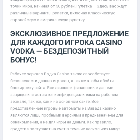
точки мира, начиная от 50 рублей. Рулетка — Здесь вас ждут
различные варианты рулетки, включая классическую
европейскую и американскую рулетку.
ЭКСКЛЮЗИВНОЕ ПРЕДЛОЖЕНИЕ
ДЛЯ КАЖДОГО ИГРОКА CASINO
VODKA — БЕЗДЕПОЗИТНЫЙ
БОНУС!
Рабочее зеркало Водка Casino также способствует
безопасности данных игроков, а также чтобы обойти
блокировку сайта. Все личные и финансовые данные
защищены и остаются конфиденциальными на рабочем
зеркале, так же, как и на основном сайте. Все
представленные игровые автоматы на Вавада казино
являются лишь пробными версиями и предназначены для
ознакомления, а не для игры на деньги. Как правило,
средства поступают на счет в течение нескольких минут.