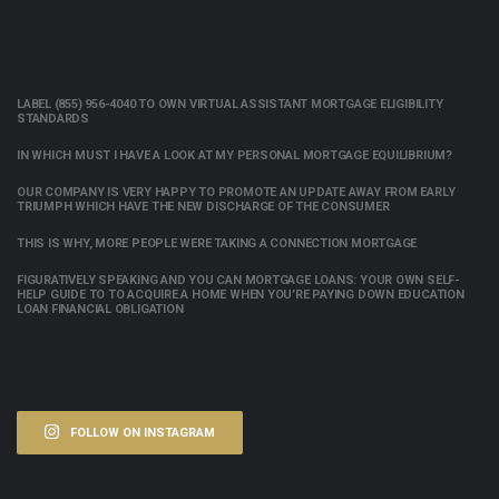
LABEL (855) 956-4040 TO OWN VIRTUAL ASSISTANT MORTGAGE ELIGIBILITY
STANDARDS
IN WHICH MUST I HAVE A LOOK AT MY PERSONAL MORTGAGE EQUILIBRIUM?
OUR COMPANY IS VERY HAPPY TO PROMOTE AN UPDATE AWAY FROM EARLY
TRIUMPH WHICH HAVE THE NEW DISCHARGE OF THE CONSUMER
THIS IS WHY, MORE PEOPLE WERE TAKING A CONNECTION MORTGAGE
FIGURATIVELY SPEAKING AND YOU CAN MORTGAGE LOANS: YOUR OWN SELF-
HELP GUIDE TO TO ACQUIRE A HOME WHEN YOU’RE PAYING DOWN EDUCATION
LOAN FINANCIAL OBLIGATION
FOLLOW ON INSTAGRAM