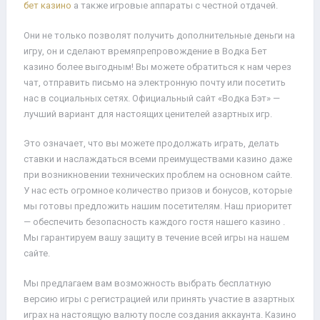
бет казино
а также игровые аппараты с честной отдачей.
Они не только позволят получить дополнительные деньги на
игру, он и сделают времяпрепровождение в Водка Бет
казино более выгодным! Вы можете обратиться к нам через
чат, отправить письмо на электронную почту или посетить
нас в социальных сетях. Официальный сайт «Водка Бэт» —
лучший вариант для настоящих ценителей азартных игр.
Это означает, что вы можете продолжать играть, делать
ставки и наслаждаться всеми преимуществами казино даже
при возникновении технических проблем на основном сайте.
У нас есть огромное количество призов и бонусов, которые
мы готовы предложить нашим посетителям. Наш приоритет
— обеспечить безопасность каждого гостя нашего казино .
Мы гарантируем вашу защиту в течение всей игры на нашем
сайте.
Мы предлагаем вам возможность выбрать бесплатную
версию игры с регистрацией или принять участие в азартных
играх на настоящую валюту после создания аккаунта. Казино