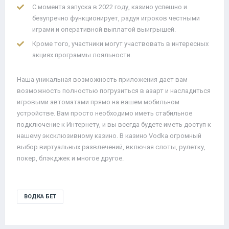
С момента запуска в 2022 году, казино успешно и
безупречно функционирует, радуя игроков честными
играми и оперативной выплатой выигрышей.
Кроме того, участники могут участвовать в интересных
акциях программы лояльности.
Наша уникальная возможность приложения дает вам
возможность полностью погрузиться в азарт и насладиться
игровыми автоматами прямо на вашем мобильном
устройстве. Вам просто необходимо иметь стабильное
подключение к Интернету, и вы всегда будете иметь доступ к
нашему эксклюзивному казино. В казино Vodka огромный
выбор виртуальных развлечений, включая слоты, рулетку,
покер, блэкджек и многое другое.
ВОДКА БЕТ