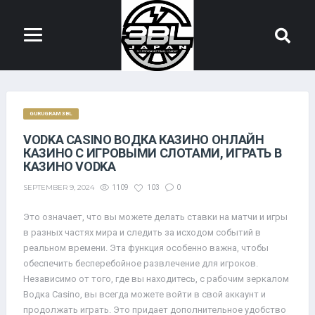
GURUGRAM 3BL
VODKA CASINO ВОДКА КАЗИНО ОНЛАЙН
КАЗИНО С ИГРОВЫМИ СЛОТАМИ, ИГРАТЬ В
КАЗИНО VODKA
SEPTEMBER 9, 2024
1109
103
0
Это означает, что вы можете делать ставки на матчи и игры
в разных частях мира и следить за исходом событий в
реальном времени. Эта функция особенно важна, чтобы
обеспечить бесперебойное развлечение для игроков.
Независимо от того, где вы находитесь, с рабочим зеркалом
Водка Casino, вы всегда можете войти в свой аккаунт и
продолжать играть. Это придает дополнительное удобство