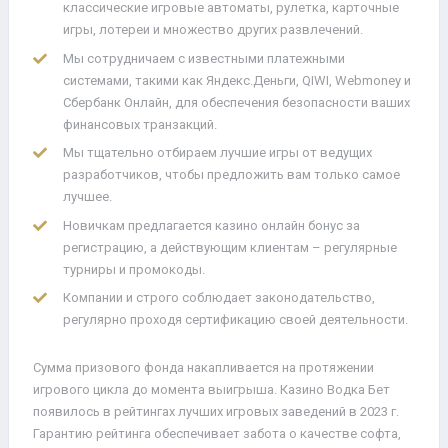
классические игровые автоматы, рулетка, карточные
игры, лотереи и множество других развлечений.
Мы сотрудничаем с известными платежными
системами, такими как Яндекс.Деньги, QIWI, Webmoney и
Сбербанк Онлайн, для обеспечения безопасности ваших
финансовых транзакций.
Мы тщательно отбираем лучшие игры от ведущих
разработчиков, чтобы предложить вам только самое
лучшее.
Новичкам предлагается казино онлайн бонус за
регистрацию, а действующим клиентам – регулярные
турниры и промокоды.
Компании и строго соблюдает законодательство,
регулярно проходя сертификацию своей деятельности.
Сумма призового фонда накапливается на протяжении
игрового цикла до момента выигрыша. Казино Водка Бет
появилось в рейтингах лучших игровых заведений в 2023 г.
Гарантию рейтинга обеспечивает забота о качестве софта,