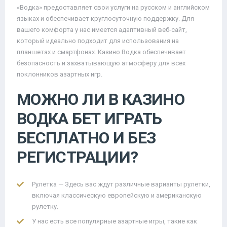
«Водка» предоставляет свои услуги на русском и английском
языках и обеспечивает круглосуточную поддержку. Для
вашего комфорта у нас имеется адаптивный веб-сайт,
который идеально подходит для использования на
планшетах и смартфонах. Казино Водка обеспечивает
безопасность и захватывающую атмосферу для всех
поклонников азартных игр.
МОЖНО ЛИ В КАЗИНО
ВОДКА БЕТ ИГРАТЬ
БЕСПЛАТНО И БЕЗ
РЕГИСТРАЦИИ?
Рулетка — Здесь вас ждут различные варианты рулетки,
включая классическую европейскую и американскую
рулетку.
У нас есть все популярные азартные игры, такие как