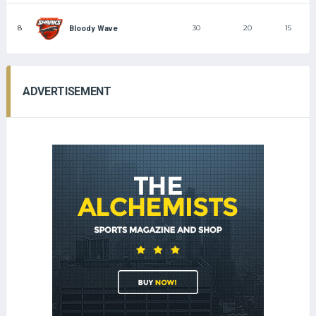
8
30
20
15
Bloody Wave
ADVERTISEMENT