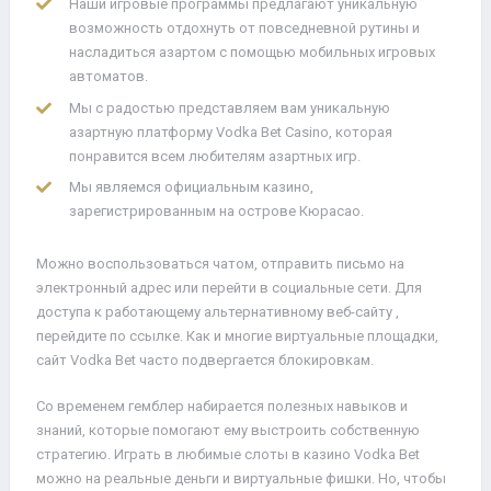
Наши игровые программы предлагают уникальную
возможность отдохнуть от повседневной рутины и
насладиться азартом с помощью мобильных игровых
автоматов.
Мы с радостью представляем вам уникальную
азартную платформу Vodka Bet Casino, которая
понравится всем любителям азартных игр.
Мы являемся официальным казино,
зарегистрированным на острове Кюрасао.
Можно воспользоваться чатом, отправить письмо на
электронный адрес или перейти в социальные сети. Для
доступа к работающему альтернативному веб-сайту ,
перейдите по ссылке. Как и многие виртуальные площадки,
сайт Vodka Bet часто подвергается блокировкам.
Со временем гемблер набирается полезных навыков и
знаний, которые помогают ему выстроить собственную
стратегию. Играть в любимые слоты в казино Vodka Bet
можно на реальные деньги и виртуальные фишки. Но, чтобы