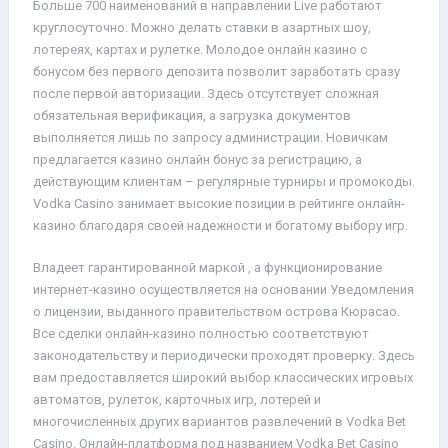
Больше 700 наименований в направлении Live работают
круглосуточно. Можно делать ставки в азартных шоу,
лотереях, картах и рулетке. Молодое онлайн казино с
бонусом без первого депозита позволит заработать сразу
после первой авторизации. Здесь отсутствует сложная
обязательная верификация, а загрузка документов
выполняется лишь по запросу администрации. Новичкам
предлагается казино онлайн бонус за регистрацию, а
действующим клиентам – регулярные турниры и промокоды.
Vodka Casino занимает высокие позиции в рейтинге онлайн-
казино благодаря своей надежности и богатому выбору игр.
Владеет гарантированной маркой , а функционирование
интернет-казино осуществляется на основании Уведомления
о лицензии, выданного правительством острова Кюрасао.
Все сделки онлайн-казино полностью соответствуют
законодательству и периодически проходят проверку. Здесь
вам предоставляется широкий выбор классических игровых
автоматов, рулеток, карточных игр, лотерей и
многочисленных других вариантов развлечений в Vodka Bet
Casino. Онлайн-платформа под названием Vodka Bet Casino