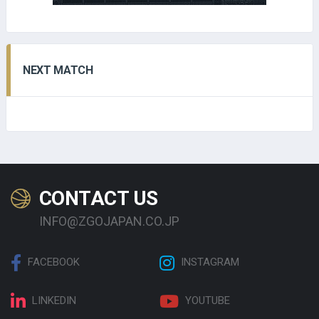
NEXT MATCH
CONTACT US
INFO@ZGOJAPAN.CO.JP
FACEBOOK
INSTAGRAM
LINKEDIN
YOUTUBE