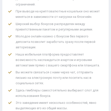
ограничений.
При выводе на криптовалютные кошельки оно может
меняться в зависимости от нагрузки на блокчейн.
Широкий выбор бонусов распределен между
приветственным пакетом и регулярными акциями.
Молодое онлайн казино с бонусом без первого
депозита позволит заработать сразу после первой
авторизации.
Наша мобильная платформа предоставляет
возможность наслаждаться азартом и игровыми
автоматами прямо с вашего смартфона или планшета.
Вы можете связаться с нами через чат, отправить
письмо на электронную почту или посетить нас в
социальных сетях.
Здесь гемблеры самостоятельно выбирают слот для
использования бонуса.
Это заведение имеет несколько особенностей, явно
выделяющих его из общей массы.