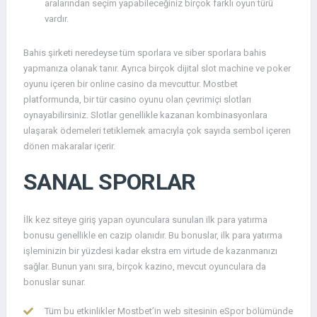
aralarından seçim yapabileceğiniz birçok farklı oyun türü
vardır.
Bahis şirketi neredeyse tüm sporlara ve siber sporlara bahis
yapmanıza olanak tanır. Ayrıca birçok dijital slot machine ve poker
oyunu içeren bir online casino da mevcuttur. Mostbet
platformunda, bir tür casino oyunu olan çevrimiçi slotları
oynayabilirsiniz. Slotlar genellikle kazanan kombinasyonlara
ulaşarak ödemeleri tetiklemek amacıyla çok sayıda sembol içeren
dönen makaralar içerir.
SANAL SPORLAR
İlk kez siteye giriş yapan oyunculara sunulan ilk para yatırma
bonusu genellikle en cazip olanıdır. Bu bonuslar, ilk para yatırma
işleminizin bir yüzdesi kadar ekstra em virtude de kazanmanızı
sağlar. Bunun yanı sıra, birçok kazino, mevcut oyunculara da
bonuslar sunar.
Tüm bu etkinlikler Mostbet’in web sitesinin eSpor bölümünde