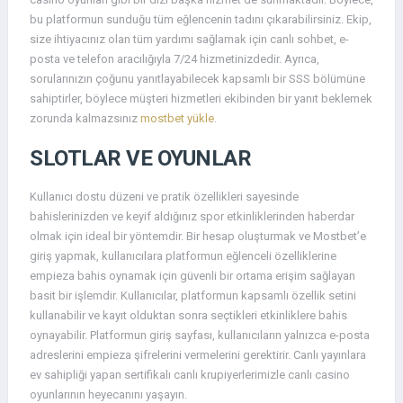
bu platformun sunduğu tüm eğlencenin tadını çıkarabilirsiniz. Ekip,
size ihtiyacınız olan tüm yardımı sağlamak için canlı sohbet, e-
posta ve telefon aracılığıyla 7/24 hizmetinizdedir. Ayrıca,
sorularınızın çoğunu yanıtlayabilecek kapsamlı bir SSS bölümüne
sahiptirler, böylece müşteri hizmetleri ekibinden bir yanıt beklemek
zorunda kalmazsınız
mostbet yükle
.
SLOTLAR VE OYUNLAR
Kullanıcı dostu düzeni ve pratik özellikleri sayesinde
bahislerinizden ve keyif aldığınız spor etkinliklerinden haberdar
olmak için ideal bir yöntemdir. Bir hesap oluşturmak ve Mostbet’e
giriş yapmak, kullanıcılara platformun eğlenceli özelliklerine
empieza bahis oynamak için güvenli bir ortama erişim sağlayan
basit bir işlemdir. Kullanıcılar, platformun kapsamlı özellik setini
kullanabilir ve kayıt olduktan sonra seçtikleri etkinliklere bahis
oynayabilir. Platformun giriş sayfası, kullanıcıların yalnızca e-posta
adreslerini empieza şifrelerini vermelerini gerektirir. Canlı yayınlara
ev sahipliği yapan sertifikalı canlı krupiyerlerimizle canlı casino
oyunlarının heyecanını yaşayın.