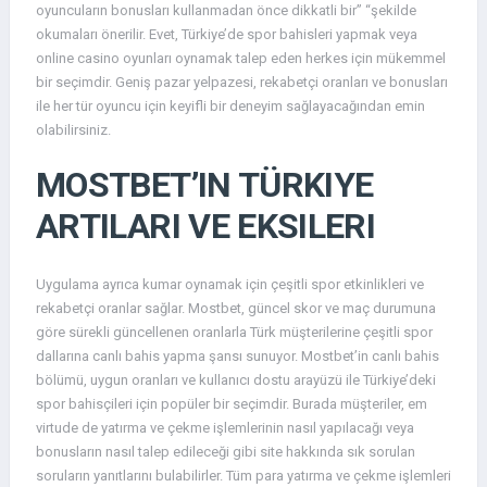
oyuncuların bonusları kullanmadan önce dikkatli bir” “şekilde
okumaları önerilir. Evet, Türkiye’de spor bahisleri yapmak veya
online casino oyunları oynamak talep eden herkes için mükemmel
bir seçimdir. Geniş pazar yelpazesi, rekabetçi oranları ve bonusları
ile her tür oyuncu için keyifli bir deneyim sağlayacağından emin
olabilirsiniz.
MOSTBET’IN TÜRKIYE
ARTILARI VE EKSILERI
Uygulama ayrıca kumar oynamak için çeşitli spor etkinlikleri ve
rekabetçi oranlar sağlar. Mostbet, güncel skor ve maç durumuna
göre sürekli güncellenen oranlarla Türk müşterilerine çeşitli spor
dallarına canlı bahis yapma şansı sunuyor. Mostbet’in canlı bahis
bölümü, uygun oranları ve kullanıcı dostu arayüzü ile Türkiye’deki
spor bahisçileri için popüler bir seçimdir. Burada müşteriler, em
virtude de yatırma ve çekme işlemlerinin nasıl yapılacağı veya
bonusların nasıl talep edileceği gibi site hakkında sık sorulan
soruların yanıtlarını bulabilirler. Tüm para yatırma ve çekme işlemleri