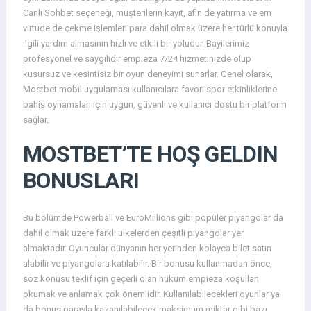
Canlı Sohbet seçeneği, müşterilerin kayıt, afin de yatırma ve em
virtude de çekme işlemleri para dahil olmak üzere her türlü konuyla
ilgili yardım almasının hızlı ve etkili bir yoludur. Bayilerimiz
profesyonel ve saygılıdır empieza 7/24 hizmetinizde olup
kusursuz ve kesintisiz bir oyun deneyimi sunarlar. Genel olarak,
Mostbet mobil uygulaması kullanıcılara favori spor etkinliklerine
bahis oynamaları için uygun, güvenli ve kullanıcı dostu bir platform
sağlar.
MOSTBET’TE HOŞ GELDIN
BONUSLARI
Bu bölümde Powerball ve EuroMillions gibi popüler piyangolar da
dahil olmak üzere farklı ülkelerden çeşitli piyangolar yer
almaktadır. Oyuncular dünyanın her yerinden kolayca bilet satın
alabilir ve piyangolara katılabilir. Bir bonusu kullanmadan önce,
söz konusu teklif için geçerli olan hüküm empieza koşulları
okumak ve anlamak çok önemlidir. Kullanılabilecekleri oyunlar ya
da bonus parayla kazanılabilecek maksimum miktar gibi bazı