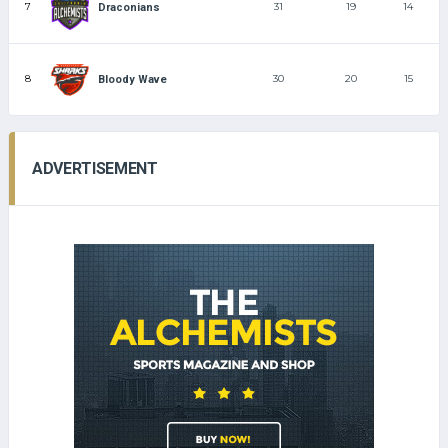
7
31
19
14
Draconians
8
30
20
15
Bloody Wave
ADVERTISEMENT