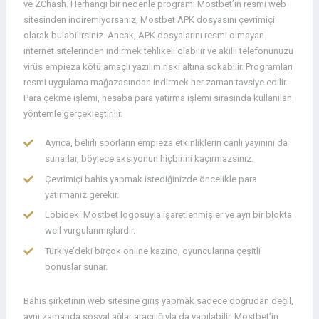
ve ZChash. Herhangi bir nedenle programı Mostbet’in resmi web
sitesinden indiremiyorsanız, Mostbet APK dosyasını çevrimiçi
olarak bulabilirsiniz. Ancak, APK dosyalarını resmi olmayan
internet sitelerinden indirmek tehlikeli olabilir ve akıllı telefonunuzu
virüs empieza kötü amaçlı yazılım riski altına sokabilir. Programları
resmi uygulama mağazasından indirmek her zaman tavsiye edilir.
Para çekme işlemi, hesaba para yatırma işlemi sırasında kullanılan
yöntemle gerçekleştirilir.
Ayrıca, belirli sporların empieza etkinliklerin canlı yayınını da
sunarlar, böylece aksiyonun hiçbirini kaçırmazsınız.
Çevrimiçi bahis yapmak istediğinizde öncelikle para
yatırmanız gerekir.
Lobideki Mostbet logosuyla işaretlenmişler ve ayrı bir blokta
weil vurgulanmışlardır.
Türkiye’deki birçok online kazino, oyuncularına çeşitli
bonuslar sunar.
Bahis şirketinin web sitesine giriş yapmak sadece doğrudan değil,
aynı zamanda sosyal ağlar aracılığıyla da yapılabilir. Mostbet’in