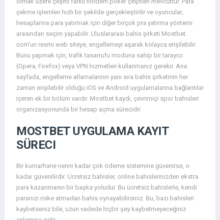
olmak üzere çeşitli farklı holdem poker çeşitleri mevcuttur. Para
çekme işlemleri hızlı bir şekilde gerçekleştirilir ve oyuncular,
hesaplarına para yatırmak için diğer birçok pra yatırma yöntemi
arasından seçim yapabilir. Uluslararası bahis şirketi Mostbet.
com’un resmi web siteye, engellemeyi aşarak kolayca erişilebilir.
Bunu yapmak için, trafik tasarrufu moduna sahip bir tarayıcı
(Opera, Firefox) veya VPN hizmetleri kullanmanız gerekir. Ana
sayfada, engelleme atlamalarının yanı sıra bahis şirketinin her
zaman erişilebilir olduğu iOS ve Android uygulamalarına bağlantılar
içeren ek bir bölüm vardır. Mostbet kaydı, çevrimiçi spor bahisleri
organizasyonunda bir hesap açma sürecidir.
MOSTBET UYGULAMA KAYIT
SÜRECI
Bir kumarhane nenni kadar çok ödeme sistemine güvenirse, o
kadar güvenilirdir. Ücretsiz bahisler, online bahislerinizden ekstra
para kazanmanın bir başka yoludur. Bu ücretsiz bahislerle, kendi
paranızı riske atmadan bahis oynayabilirsiniz. Bu, bazı bahisleri
kaybetseniz bile, uzun vadede hiçbir şey kaybetmeyeceğiniz
anlamına gelir.