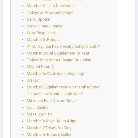
Mostbet Casino İncelemesi
Türkiye’de Mostbet’e Kayıt
Sanal Sporlar
Mevcut Para Birimleri
Spor Disiplinleri
Mostbet’te Bonuslar
Bir Oyuncu Kaç Hesaba Sahip Olabilir?
Mostbet Mobil Uygulaması Ile Kayıt
Türkiye’de Mostbet Casino Bonusları
Müşteri Desteği
Mostbet’te Canlı Bahis Seçeneği
Ios Için
Mostbet Uygulamasını Kullanarak Müşteri
Hizmetlerine Nasıl Ulaşabilirim?
Minimum Para Çekme Tutarı
Canlı Casino
Masa Oyunları
Mostbet’e Kayıt: Adım Adım
Mostbet-27 Kayıt Ve Giriş
Mostbet’te Bahis Çeşitleri