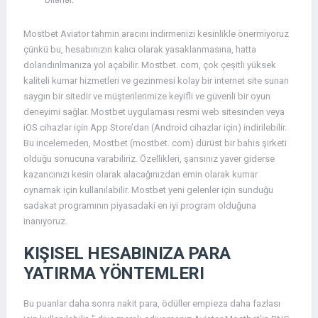
Mostbet Aviator tahmin aracını indirmenizi kesinlikle önermiyoruz
çünkü bu, hesabınızın kalıcı olarak yasaklanmasına, hatta
dolandırılmanıza yol açabilir. Mostbet. com, çok çeşitli yüksek
kaliteli kumar hizmetleri ve gezinmesi kolay bir internet site sunan
saygın bir sitedir ve müşterilerimize keyifli ve güvenli bir oyun
deneyimi sağlar. Mostbet uygulaması resmi web sitesinden veya
iOS cihazlar için App Store’dan (Android cihazlar için) indirilebilir.
Bu incelemeden, Mostbet (mostbet. com) dürüst bir bahis şirketi
olduğu sonucuna varabiliriz. Özellikleri, şansınız yaver giderse
kazancınızı kesin olarak alacağınızdan emin olarak kumar
oynamak için kullanılabilir. Mostbet yeni gelenler için sunduğu
sadakat programının piyasadaki en iyi program olduğuna
inanıyoruz.
KIŞISEL HESABINIZA PARA
YATIRMA YÖNTEMLERI
Bu puanlar daha sonra nakit para, ödüller empieza daha fazlası