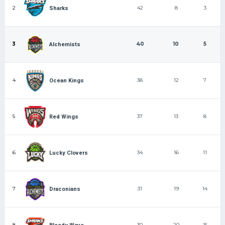
2
42
8
3
Sharks
3
40
10
5
Alchemists
4
38
12
7
Ocean Kings
5
37
13
8
Red Wings
6
34
16
11
Lucky Clovers
7
31
19
14
Draconians
8
30
20
15