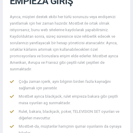
EMPIEZA GIRIŞ
Ayrıca, müşteri destek ekibi her türlü sorunuzu veya endişenizi
yanıtlamak için her zaman hazırdır. Mostbet ile ortak olmak
istiyorsanız, bunu web sitelerine kaydolarak yapabilirsiniz.
Kaydolduktan sonra, süreç süresince size rehberlik edecek ve
sorularınızı yanıtlayacak bir hesap yöneticisi atanacaktır. Ayrıca,
ortaklar kârlarını artırmak için kullanabilecekleri özel
promosyonlara ve bonuslara erişim elde ederler. Mostbet ayrıca
Amerikan, Avrupa ve Fransız gibi çeşitli rulet çeşitleri de
sunmaktadır.
Çoğu zaman içerik, aynı bilginin birden fazla kaynağını
sağlamak için yansıtılır.
Mostbet ayrıca blackjack, rulet empieza bakara gibi çeşitli
masa oyunları ag sunmaktadır.
Rulet, bakara, blackjack, poker, TELEVISION SET oyunları ve
diğerleri mevcuttur.
Mostbet-də, müştərilər həmçinin qumar oyunlarını da oynaya
bilərlər.