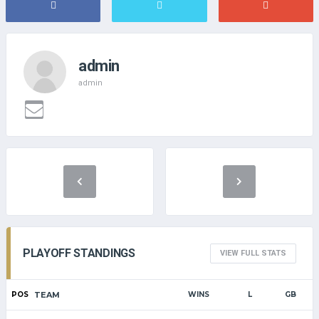
admin
admin
PLAYOFF STANDINGS
VIEW FULL STATS
POS
TEAM
WINS
L
GB