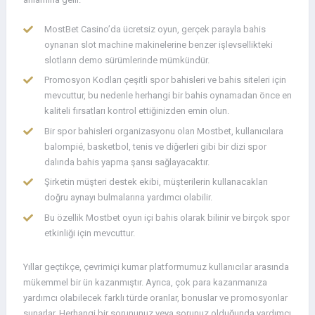
MostBet Casino’da ücretsiz oyun, gerçek parayla bahis
oynanan slot machine makinelerine benzer işlevsellikteki
slotların demo sürümlerinde mümkündür.
Promosyon Kodları çeşitli spor bahisleri ve bahis siteleri için
mevcuttur, bu nedenle herhangi bir bahis oynamadan önce en
kaliteli fırsatları kontrol ettiğinizden emin olun.
Bir spor bahisleri organizasyonu olan Mostbet, kullanıcılara
balompié, basketbol, tenis ve diğerleri gibi bir dizi spor
dalında bahis yapma şansı sağlayacaktır.
Şirketin müşteri destek ekibi, müşterilerin kullanacakları
doğru aynayı bulmalarına yardımcı olabilir.
Bu özellik Mostbet oyun içi bahis olarak bilinir ve birçok spor
etkinliği için mevcuttur.
Yıllar geçtikçe, çevrimiçi kumar platformumuz kullanıcılar arasında
mükemmel bir ün kazanmıştır. Ayrıca, çok para kazanmanıza
yardımcı olabilecek farklı türde oranlar, bonuslar ve promosyonlar
sunarlar. Herhangi bir sorununuz veya sorunuz olduğunda yardımcı