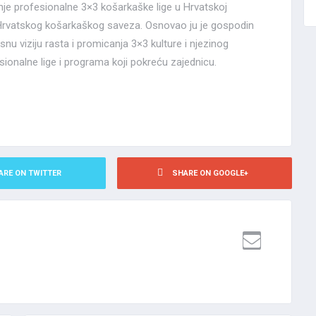
enje profesionalne 3×3 košarkaške lige u Hrvatskoj
 Hrvatskog košarkaškog saveza. Osnovao ju je gospodin
nu viziju rasta i promicanja 3×3 kulture i njezinog
sionalne lige i programa koji pokreću zajednicu.
ARE ON TWITTER
SHARE ON GOOGLE+