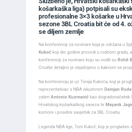
Službeno je, Hrvatski košarkaški 
košarkaška liga) potpisali su eks
profesionalne 3×3 košarke u Hrva
sezone 3BL Croatia bit će od 4. o
se diljem zemlje
Na konferenciji za novinare koja je održana u Spli
Kukoč
koji dio godine provodi u rodnom gradu, a
konferenciji za novinare koju su vodili su
Rohit 
Croatie detaljno je objašnjeno o kakvom se proje
Na konferenciju je uz Tonija Kukoča, koji je pro
reprezentativac s NBA iskustvom
Damjan Rude
zatim
Antonio Kuzmanić
kao dogradonačelnik S
Hrvatskog košarkaškog saveza te
Mayank Jag
komore i posebni savjetnik za 3BL Croatiu.
Legenda NBA lige, Toni Kukoč, koji je proglaš