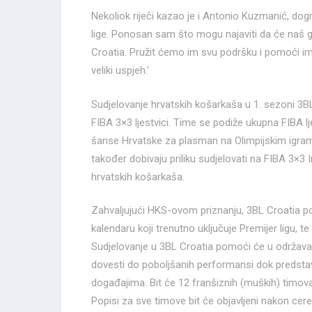
Nekoliok riječi kazao je i Antonio Kuzmanić, dog
lige. Ponosan sam što mogu najaviti da će naš g
Croatia. Pružit ćemo im svu podršku i pomoći im
veliki uspjeh.’
Sudjelovanje hrvatskih košarkaša u 1. sezoni 3B
FIBA 3×3 ljestvici. Time se podiže ukupna FIBA l
šanse Hrvatske za plasman na Olimpijskim igram
također dobivaju priliku sudjelovati na FIBA 3×3 
hrvatskih košarkaša.
Zahvaljujući HKS-ovom priznanju, 3BL Croatia 
kalendaru koji trenutno uključuje Premijer ligu, te
Sudjelovanje u 3BL Croatia pomoći će u održavan
dovesti do poboljšanih performansi dok predst
događajima. Bit će 12 franšiznih (muških) timova
Popisi za sve timove bit će objavljeni nakon cer