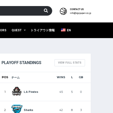
CONTACT US
info@zgojapan.co.jp
SORS
QUEST
トライアウト情報
EN
PLAYOFF STANDINGS
VIEW FULL STATS
POS
WINS
L
GB
チーム
1
45
5
0
L.A Pirates
2
42
8
3
Sharks