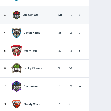
3
40
10
5
Alchemists
4
38
12
7
Ocean Kings
5
37
13
8
Red Wings
6
34
16
11
Lucky Clovers
7
31
19
14
Draconians
8
30
20
15
Bloody Wave