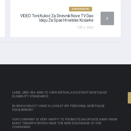
GURUGRAM 3BL
VIDEO Toni Kukoč Za Dnevnik Nove TV Dao
Ideju Za Spas Hrvatske Košarke
11月 2, 2022
LABEL (855) 956-4040 TO OWN VIRTUAL ASSISTANT MORTGAGE
ELIGIBILITY STANDARDS
IN WHICH MUST I HAVE A LOOK AT MY PERSONAL MORTGAGE
EQUILIBRIUM?
OUR COMPANY IS VERY HAPPY TO PROMOTE AN UPDATE AWAY FROM
EARLY TRIUMPH WHICH HAVE THE NEW DISCHARGE OF THE
CONSUMER