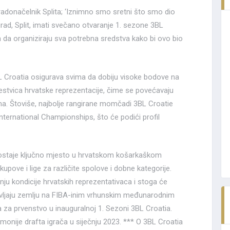
radonačelnik Splita; ‘Iznimno smo sretni što smo dio
rad, Split, imati svečano otvaranje 1. sezone 3BL
 da organiziraju sva potrebna sredstva kako bi ovo bio
L Croatia osigurava svima da dobiju visoke bodove na
jestvica hrvatske reprezentacije, čime se povećavaju
a. Štoviše, najbolje rangirane momčadi 3BL Croatie
International Championships, što će podići profil
postaje ključno mjesto u hrvatskom košarkaškom
 kupove i lige za različite spolove i dobne kategorije.
ju kondicije hrvatskih reprezentativaca i stoga će
avljaju zemlju na FIBA-inim vrhunskim međunarodnim
 za prvenstvo u inauguralnoj 1. Sezoni 3BL Croatia.
emonije drafta igrača u siječnju 2023. *** O 3BL Croatia