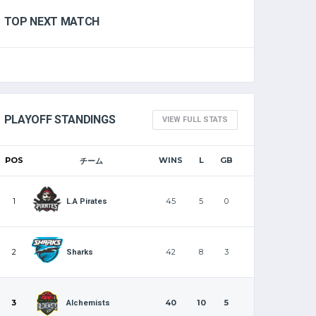
TOP NEXT MATCH
PLAYOFF STANDINGS
VIEW FULL STATS
POS
WINS
L
GB
チーム
1
45
5
0
L.A Pirates
2
42
8
3
Sharks
3
40
10
5
Alchemists