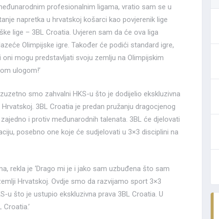
međunarodnim profesionalnim ligama, vratio sam se u
retanje napretka u hrvatskoj košarci kao povjerenik lige
ške lige – 3BL Croatia. Uvjeren sam da će ova liga
azeće Olimpijske igre. Također će podići standard igre,
i oni mogu predstavljati svoju zemlju na Olimpijskim
vom ulogom!’
 ‘Izuzetno smo zahvalni HKS-u što je dodijelio ekskluzivna
 Hrvatskoj. 3BL Croatia je predan pružanju dragocjenog
 zajedno i protiv međunarodnih talenata. 3BL će djelovati
ciju, posebno one koje će sudjelovati u 3×3 disciplini na
ma, rekla je ‘Drago mi je i jako sam uzbuđena što sam
emlji Hrvatskoj. Ovdje smo da razvijamo sport 3×3
HKS-u što je ustupio ekskluzivna prava 3BL Croatia. U
 Croatia.’