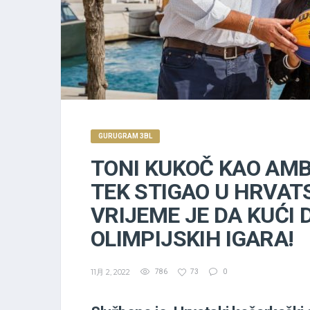
GURUGRAM 3BL
TONI KUKOČ KAO AMB
TEK STIGAO U HRVAT
VRIJEME JE DA KUĆI
OLIMPIJSKIH IGARA!
11月 2, 2022
786
73
0