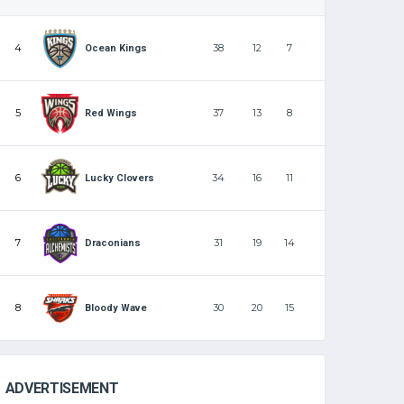
4
38
12
7
Ocean Kings
5
37
13
8
Red Wings
6
34
16
11
Lucky Clovers
7
31
19
14
Draconians
8
30
20
15
Bloody Wave
ADVERTISEMENT