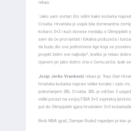
rekao:
‘Jako sam sretan što vidim kako košarka napre
Croatia. Hrvatska je uvijek bila dominantna zemlja
košarci 3×3 i kući donese medalju s Olimpijskih i
sam da će procvjetati i lokalna poduzeća i turiz
da budu dio ove jedinstvene lige koja se posebn
projekt želim sve najbolje!’, kratko je rekao dob
izjavom jer jako dobro zna o čemu priča. Ipak se
Josip Jerko Vranković
rekao je: ‘Kao član Hrv
hrvatska košarka napravi velike korake i zato mi
pokretanjem 3BL Croatia. 3BL je održao 3 uspješne 
veliki porast na svojoj FIBA 3×3 svjetskoj ljestv
put do Olimpijskih igara hrvatskim 3×3 košarkaš
Bivši NBA igrač, Damjan Rudež najavljen je kao pov