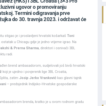
savez (HKS) i 3BL Croatia (3×3 Pro
kluzivni ugovor o promoviranju
tskoj. Termini odigravanja prve
žujka do 30. travnja 2023. i održavat će
tu stigao je i proslavljeni hrvatski košarkaš
Toni
 ostatak u Chicagu gdje je jedno vrijeme igrao. Na
Bakshi & Prerna Sharma
, direktori i osnivači 3BL
ktu radi.
glađen brend ambasadorom, sudjelovali još bivši hrvatski
ž
koji je ujedno i povjerenik lige 3BL Croatia,
plita, zatim
Josip Jerko Vranković
kao glavni tajnik
wani
– predsjednik Indijsko-Hrvatske gospodarske
en ambasadorom brenda, kratko je u svom rodnom gradu