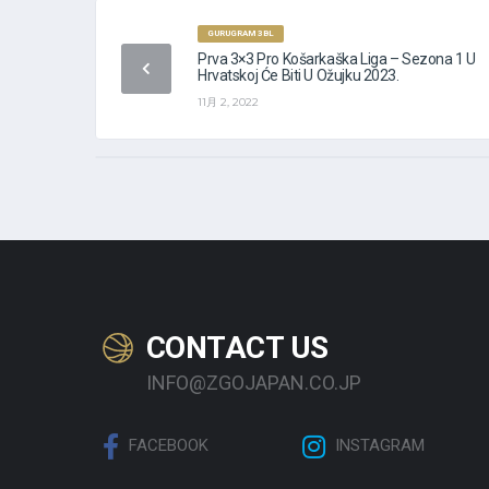
GURUGRAM 3BL
Prva 3×3 Pro Košarkaška Liga – Sezona 1 U
Hrvatskoj Će Biti U Ožujku 2023.
11月 2, 2022
CONTACT US
INFO@ZGOJAPAN.CO.JP
FACEBOOK
INSTAGRAM