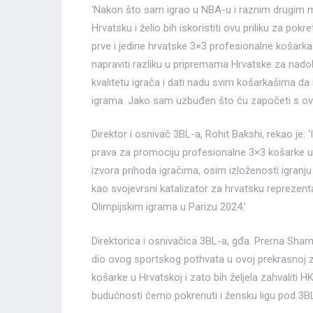
‘Nakon što sam igrao u NBA-u i raznim drugim 
Hrvatsku i želio bih iskoristiti ovu priliku za pok
prve i jedine hrvatske 3×3 profesionalne košarka
napraviti razliku u pripremama Hrvatske za nadol
kvalitetu igrača i dati nadu svim košarkašima da 
igrama. Jako sam uzbuđen što ću započeti s o
Direktor i osnivač 3BL-a, Rohit Bakshi, rekao je:
prava za promociju profesionalne 3×3 košarke u
izvora prihoda igračima, osim izloženosti igranju
kao svojevrsni katalizator za hrvatsku reprezenta
Olimpijskim igrama u Parizu 2024.’
Direktorica i osnivačica 3BL-a, gđa. Prerna Shar
dio ovog sportskog pothvata u ovoj prekrasnoj z
košarke u Hrvatskoj i zato bih željela zahvaliti 
budućnosti ćemo pokrenuti i žensku ligu pod 3BL