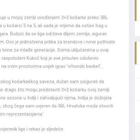
duje u mojoj zemlji uvođenjem 3×3 košarke preko 3BL
 u košarci 5 na 5, ali sada je vrijeme da ostavi trag u
gara. Budući da se liga održava diljem zemlje, siguran
am. Ovo je jedinstvena prilika za brendove i nove pothvate
o brine za mlađe generacije. Svima uključenima u ovaj
ro raspoloženi Kukoč koji je sve prisuten oduševio
 na ovim prostorima uvijek igrao ‘vrhunski basket’…
atskog košarkaškog saveza, dužan sam osigurati da
 je drago što mogu predstaviti 3×3 košarku ovoj zemlji
sezone u Indiji i zahvaljujući njima, Indija je doživjela
ici, zbog čega sam uvjeren da 3BL Hrvatska može stvoriti
kim reprezentacijama.’
jerenik lige i rekao je sljedeće: