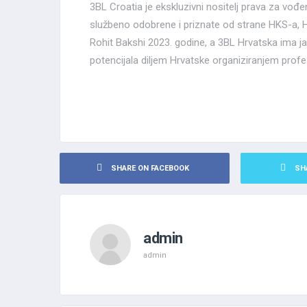
3BL Croatia je ekskluzivni nositelj prava za vođ
službeno odobrene i priznate od strane HKS-a,
Rohit Bakshi 2023. godine, a 3BL Hrvatska ima jas
potencijala diljem Hrvatske organiziranjem profe
SHARE ON FACEBOOK
SH
admin
admin