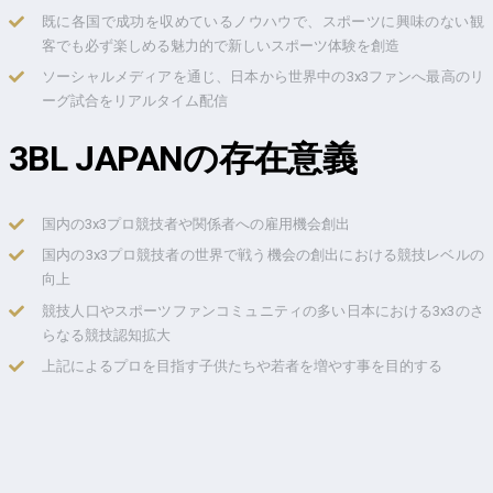
既に各国で成功を収めているノウハウで、スポーツに興味のない観
客でも必ず楽しめる魅力的で新しいスポーツ体験を創造
ソーシャルメディアを通じ、日本から世界中の3x3ファンへ最高のリ
ーグ試合をリアルタイム配信
3BL JAPANの存在意義
国内の3x3プロ競技者や関係者への雇用機会創出
国内の3x3プロ競技者の世界で戦う機会の創出における競技レベルの
向上
競技人口やスポーツファンコミュニティの多い日本における3x3のさ
らなる競技認知拡大
上記によるプロを目指す子供たちや若者を増やす事を目的する