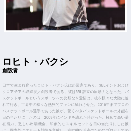
ロヒト・バクシ
創設者
日本で生まれ育ったロヒト・バクシ氏は起業家であり、3BLインドおよび
クロアチアの取締役／創設者である。彼は3BL設立の原動力となった。バ
スケットボールというスポーツへの比類なき愛情は、彼を様々な大陸に連
れて行き、世界中の様々な熱狂的ファンに触れさせた。2016年までプロの
バスケットボール選手であった彼が、驚くべきバスケットボールの才能を
目の当たりにしたのは、2009年にインドを訪れた時だった。極めて高い潜
在能力、乏しい出場機会、印象的なスキルセットを目の当たりにした彼
は、国内外にエリート競技を育成し、意欲的な若者のためにプロとしての