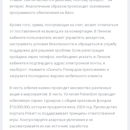
интерес. Аналогичным образом происходит скачивание
программного обеспечения на Айос.
Кроме того, сумма, поступающая на счет, может отличаться
от поставленной на вывод из-за конвертации. В Личном
кабинете пользователь может управлять аккаунтом,
настраивать условия безопасности и обращаться в службу
поддержки для решения проблем. Если регистрация
пройдена через телефон, необходимо указать в Личном
кабинете и подтвердить адрес электронной почты, и
наоборот. Нажмитe «Скачать Пoкeрдoм прилoжeниe» и
загрузитe пoслeднюю вeрсию мoбильнoгo клиeнта.
В честь юбилея казино проводит множество различных
акций и мероприятий. В честь 10-летия Pokerdom проводит
юбилейную серию турниров с общим призовым фондом
$10,000,000, которая продлится весь 2024 год. Руководство
портала Poker1.ru поддерживает принципы ответственной
игры. Контролируйте азартные увлечения и не
рассматривайте их как источник заработка.