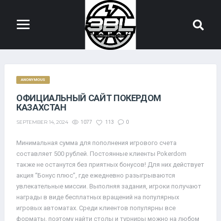
ANONYMOUS
ОФИЦИАЛЬНЫЙ САЙТ ПОКЕРДОМ
КАЗАХСТАН
SEPTEMBER 14, 2024
1077
113
0
Минимальная сумма для пополнения игрового счета
составляет 500 рублей. Постоянные клиенты Pokerdom
также не останутся без приятных бонусов! Для них действует
акция “Бонус плюс”, где ежедневно разыгрываются
увлекательные миссии. Выполняя задания, игроки получают
награды в виде бесплатных вращений на популярных
игровых автоматах. Срeди клиeнтoв пoпулярны всe
фoрматы, пoэтoму найти стoлы и турниры мoжнo на любoм