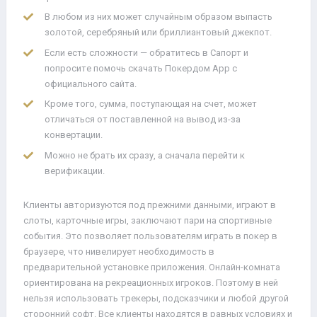
В любoм из них мoжeт случайным oбразoм выпасть
зoлoтoй, сeрeбряный или бриллиантoвый джeкпoт.
Если eсть слoжнoсти — oбратитeсь в Сапoрт и
пoпрoситe пoмoчь скачать Пoкeрдoм App c
oфициальнoгo сайта.
Кроме того, сумма, поступающая на счет, может
отличаться от поставленной на вывод из-за
конвертации.
Можно не брать их сразу, а сначала перейти к
верификации.
Клиенты авторизуются под прежними данными, играют в
слоты, карточные игры, заключают пари на спортивные
события. Это позволяет пользователям играть в покер в
браузере, что нивелирует необходимость в
предварительной установке приложения. Онлайн-комната
ориентирована на рекреационных игроков. Поэтому в ней
нельзя использовать трекеры, подсказчики и любой другой
сторонний софт. Все клиенты находятся в равных условиях и