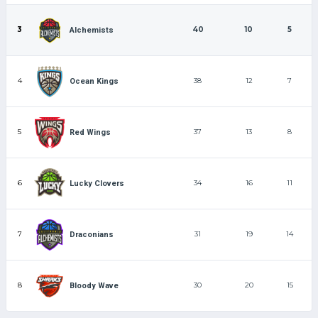
3
40
10
5
Alchemists
4
38
12
7
Ocean Kings
5
37
13
8
Red Wings
6
34
16
11
Lucky Clovers
7
31
19
14
Draconians
8
30
20
15
Bloody Wave