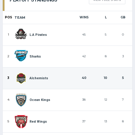
POS
TEAM
WINS
L
GB
1
45
5
0
L.A Pirates
2
42
8
3
Sharks
3
40
10
5
Alchemists
4
38
12
7
Ocean Kings
5
37
13
8
Red Wings