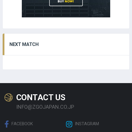
NEXT MATCH
CONTACT US
INFO@ZGOJAPAN.CO.JP
FACEBOOK
INSTAGRAM