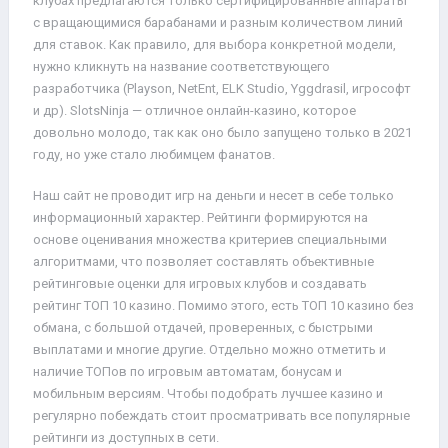
клубах предлагаются только сертифицированные аппараты
с вращающимися барабанами и разным количеством линий
для ставок. Как правило, для выбора конкретной модели,
нужно кликнуть на название соответствующего
разработчика (Playson, NetEnt, ELK Studio, Yggdrasil, игрософт
и др). SlotsNinja — отличное онлайн-казино, которое
довольно молодо, так как оно было запущено только в 2021
году, но уже стало любимцем фанатов.
Наш сайт не проводит игр на деньги и несет в себе только
информационный характер. Рейтинги формируются на
основе оценивания множества критериев специальными
алгоритмами, что позволяет составлять объективные
рейтинговые оценки для игровых клубов и создавать
рейтинг ТОП 10 казино. Помимо этого, есть ТОП 10 казино без
обмана, с большой отдачей, проверенных, с быстрыми
выплатами и многие другие. Отдельно можно отметить и
наличие ТОПов по игровым автоматам, бонусам и
мобильным версиям. Чтобы подобрать лучшее казино и
регулярно побеждать стоит просматривать все популярные
рейтинги из доступных в сети.