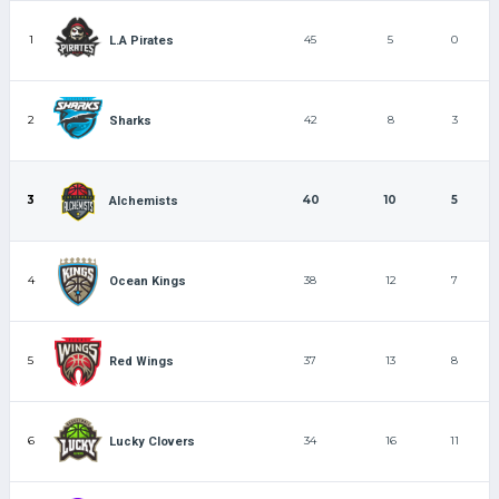
1
45
5
0
L.A Pirates
2
42
8
3
Sharks
3
40
10
5
Alchemists
4
38
12
7
Ocean Kings
5
37
13
8
Red Wings
6
34
16
11
Lucky Clovers