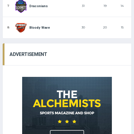
7
31
19
14
Draconians
8
30
20
15
Bloody Wave
ADVERTISEMENT