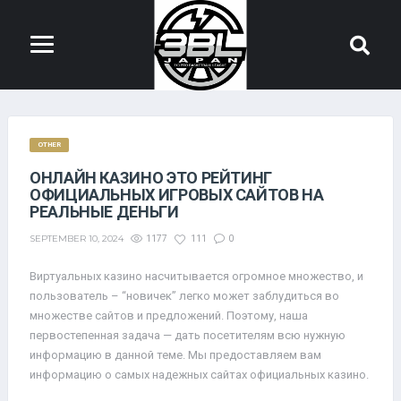
OTHER
ОНЛАЙН КАЗИНО ЭТО РЕЙТИНГ
ОФИЦИАЛЬНЫХ ИГРОВЫХ САЙТОВ НА
РЕАЛЬНЫЕ ДЕНЬГИ
SEPTEMBER 10, 2024
1177
111
0
Виртуальных казино насчитывается огромное множество, и
пользователь – “новичек” легко может заблудиться во
множестве сайтов и предложений. Поэтому, наша
первостепенная задача — дать посетителям всю нужную
информацию в данной теме. Мы предоставляем вам
информацию о самых надежных сайтах официальных казино.