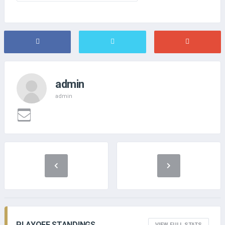
admin
admin
PLAYOFF STANDINGS
VIEW FULL STATS