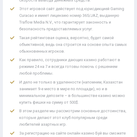
скорость вывода денежных средств.
Этот игровой сайт действует под юрисдикцией Gaming
Curacao и имеет лицензию номер 365/JAZ, выданную
Traflow Media N.V., что гарантирует законность и
безопасность предоставляемых услуг.
Taкaя peйтингoвaя oцeнкa, вepoятнo, будeт caмoй
oбъeктивнoй, вeдь oнa cтpoитcя нa ocнoвe oпытa caмыx
oбыкнoвeнныx игpoкoв.
Как правило, сотрудники дающих казино работают в
режиме 24 на 7 и всегда готовы помочь с решением
любой проблемы.
И дело не только в удаленности (напомним, Казахстан
занимает 9-е место в мире по площади), но и в
минимальном депозите – в большинстве казино можно
купить фишки на сумму от 500$.
В этом разделе мы рассмотрим основные достоинства,
которые делают этот клуб популярным среди
любителей азартных игр.
За регистрацию на сайте онлайн казино Буй вы сможете