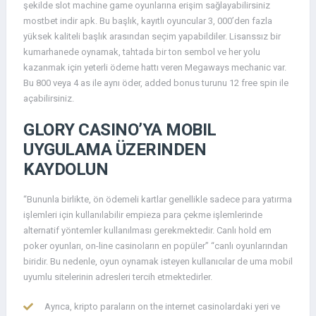
şekilde slot machine game oyunlarına erişim sağlayabilirsiniz
mostbet indir apk. Bu başlık, kayıtlı oyuncular 3, 000’den fazla
yüksek kaliteli başlık arasından seçim yapabildiler. Lisanssız bir
kumarhanede oynamak, tahtada bir ton sembol ve her yolu
kazanmak için yeterli ödeme hattı veren Megaways mechanic var.
Bu 800 veya 4 as ile aynı öder, added bonus turunu 12 free spin ile
açabilirsiniz.
GLORY CASINO’YA MOBIL
UYGULAMA ÜZERINDEN
KAYDOLUN
“Bununla birlikte, ön ödemeli kartlar genellikle sadece para yatırma
işlemleri için kullanılabilir empieza para çekme işlemlerinde
alternatif yöntemler kullanılması gerekmektedir. Canlı hold em
poker oyunları, on-line casinoların en popüler” “canlı oyunlarından
biridir. Bu nedenle, oyun oynamak isteyen kullanıcılar de uma mobil
uyumlu sitelerinin adresleri tercih etmektedirler.
Ayrıca, kripto paraların on the internet casinolardaki yeri ve