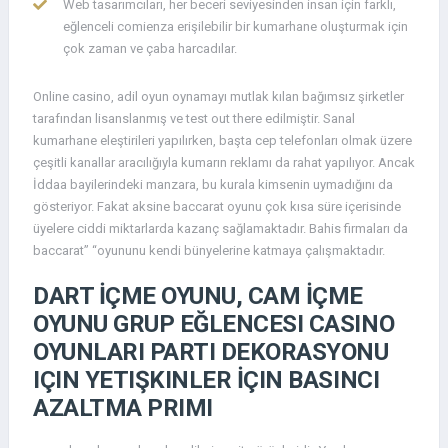
Web tasarımcıları, her beceri seviyesinden insan için farklı,
eğlenceli comienza erişilebilir bir kumarhane oluşturmak için
çok zaman ve çaba harcadılar.
Online casino, adil oyun oynamayı mutlak kılan bağımsız şirketler
tarafından lisanslanmış ve test out there edilmiştir. Sanal
kumarhane eleştirileri yapılırken, başta cep telefonları olmak üzere
çeşitli kanallar aracılığıyla kumarın reklamı da rahat yapılıyor. Ancak
İddaa bayilerindeki manzara, bu kurala kimsenin uymadığını da
gösteriyor. Fakat aksine baccarat oyunu çok kısa süre içerisinde
üyelere ciddi miktarlarda kazanç sağlamaktadır. Bahis firmaları da
baccarat” “oyununu kendi bünyelerine katmaya çalışmaktadır.
DART İÇME OYUNU, CAM İÇME
OYUNU GRUP EĞLENCESI CASINO
OYUNLARI PARTI DEKORASYONU
IÇIN YETIŞKINLER İÇIN BASINCI
AZALTMA PRIMI