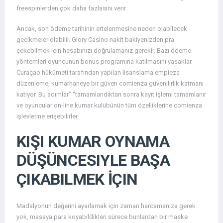
freespinlerden çok daha fazlasını verir.
Ancak, son ödeme tarihinin ertelenmesine neden olabilecek
gecikmeler olabilir. Glory Casino nakit bakiyenizden pra
çekebilmek için hesabınızı doğrulamanız gerekir. Bazı ödeme
yöntemleri oyuncunun bonus programına katılmasını yasaklar.
Curaçao hükümeti tarafından yapılan lisanslama empieza
düzenleme, kumarhaneye bir güven comienza güvenilirlik katmanı
katıyor. Bu adımlar” “tamamlandıktan sonra kayıt işlemi tamamlanır
ve oyuncular on-line kumar kulübünün tüm özelliklerine comienza
işlevlerine erişebilirler.
KIŞI KUMAR OYNAMA
DÜŞÜNCESIYLE BAŞA
ÇIKABILMEK İÇIN
Madalyonun değerini ayarlamak için zaman harcamanıza gerek
yok, masaya para koyabildikleri sürece bunlardan bir maske