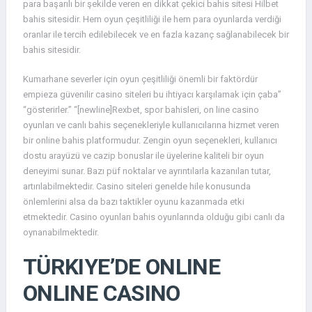
para başarılı bir şekilde veren en dikkat çekici bahis sitesi Hilbet
bahis sitesidir. Hem oyun çeşitliliği ile hem para oyunlarda verdiği
oranlar ile tercih edilebilecek ve en fazla kazanç sağlanabilecek bir
bahis sitesidir.
Kumarhane severler için oyun çeşitliliği önemli bir faktördür
empieza güvenilir casino siteleri bu ihtiyacı karşılamak için çaba”
“gösterirler.” “[newline]Rexbet, spor bahisleri, on line casino
oyunları ve canlı bahis seçenekleriyle kullanıcılarına hizmet veren
bir online bahis platformudur. Zengin oyun seçenekleri, kullanıcı
dostu arayüzü ve cazip bonuslar ile üyelerine kaliteli bir oyun
deneyimi sunar. Bazı püf noktalar ve ayrıntılarla kazanılan tutar,
artırılabilmektedir. Casino siteleri genelde hile konusunda
önlemlerini alsa da bazı taktikler oyunu kazanmada etki
etmektedir. Casino oyunları bahis oyunlarında olduğu gibi canlı da
oynanabilmektedir.
TÜRKIYE’DE ONLINE
ONLINE CASINO