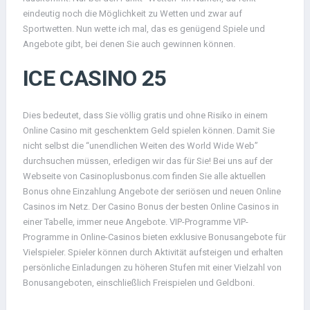
eindeutig noch die Möglichkeit zu Wetten und zwar auf
Sportwetten. Nun wette ich mal, das es genügend Spiele und
Angebote gibt, bei denen Sie auch gewinnen können.
ICE CASINO 25
Dies bedeutet, dass Sie völlig gratis und ohne Risiko in einem
Online Casino mit geschenktem Geld spielen können. Damit Sie
nicht selbst die “unendlichen Weiten des World Wide Web”
durchsuchen müssen, erledigen wir das für Sie! Bei uns auf der
Webseite von Casinoplusbonus.com finden Sie alle aktuellen
Bonus ohne Einzahlung Angebote der seriösen und neuen Online
Casinos im Netz. Der Casino Bonus der besten Online Casinos in
einer Tabelle, immer neue Angebote. VIP-Programme VIP-
Programme in Online-Casinos bieten exklusive Bonusangebote für
Vielspieler. Spieler können durch Aktivität aufsteigen und erhalten
persönliche Einladungen zu höheren Stufen mit einer Vielzahl von
Bonusangeboten, einschließlich Freispielen und Geldboni.