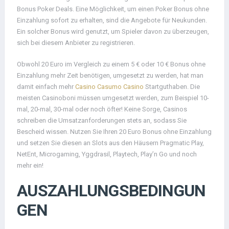
Bonus Poker Deals. Eine Möglichkeit, um einen Poker Bonus ohne
Einzahlung sofort zu erhalten, sind die Angebote für Neukunden.
Ein solcher Bonus wird genutzt, um Spieler davon zu überzeugen,
sich bei diesem Anbieter zu registrieren.
Obwohl 20 Euro im Vergleich zu einem 5 € oder 10 € Bonus ohne
Einzahlung mehr Zeit benötigen, umgesetzt zu werden, hat man
damit einfach mehr
Casino Casumo Casino
Startguthaben. Die
meisten Casinoboni müssen umgesetzt werden, zum Beispiel 10-
mal, 20-mal, 30-mal oder noch öfter! Keine Sorge, Casinos
schreiben die Umsatzanforderungen stets an, sodass Sie
Bescheid wissen. Nutzen Sie Ihren 20 Euro Bonus ohne Einzahlung
und setzen Sie diesen an Slots aus den Häusern Pragmatic Play,
NetEnt, Microgaming, Yggdrasil, Playtech, Play’n Go und noch
mehr ein!
AUSZAHLUNGSBEDINGUN
GEN