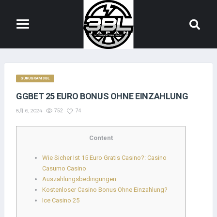
GURUGRAM 3BL
GGBET 25 EURO BONUS OHNE EINZAHLUNG
8月 6, 2024
752
74
Content
Wie Sicher Ist 15 Euro Gratis Casino?: Casino
Casumo Casino
Auszahlungsbedingungen
Kostenloser Casino Bonus Ohne Einzahlung?
Ice Casino 25