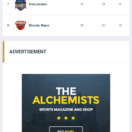
7
31
19
14
Draconians
8
30
20
15
Bloody Wave
ADVERTISEMENT