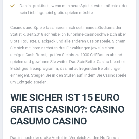
Das ist praktisch, wenn man neue Spiele testen möchte oder
sein Lieblingsspiel gratis spielen möchte.
Casinos und Spiele faszinieren mich seit meines Studiums der
Statistik. Seit 2018 schreibe ich für online-casinoschweiz.ch über
Slots, Roulette, Blackjack und alle anderen Casionspiele. Sichern
Sie sich mit ihren nächsten drei Einzahlungen jeweils einen
riesigen Cash-Boost, greifen Sie bis zu 1000 CHFBonus ab und
spielen und gewinnen Sie weiter. Das SpinBetter Casino bietet ein
8-stufiges Treueprogramm, das mit aufregenden Belohnungen
einhergeht. Steigen Sie in den Stufen auf, indem Sie Casinospiele
um Echtgeld spielen.
WIE SICHER IST 15 EURO
GRATIS CASINO?: CASINO
CASUMO CASINO
Das ist auch der große Vorteil im Vergleich zu den No Deposit