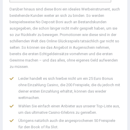
Darüber hinaus sind diese Boni ein ideales Werbeinstrument, auch
bestehende Kunden weiter an sich zu binden. So werden
beispielsweise No Deposit Boni auch an Bestandskunden
ausgegeben, die schon länger nicht mehr gespielt haben, um sie
so zur Rückkehr zu bewegen. Promotionen wie diese sind in der
schillernden Welt des Online Glücksspiels tatsächlich gar nicht so
selten.
So können sie das Angebot in Augenschein nehmen,
bereits die ersten Echtgeldeinsätze vornehmen und die ersten
Gewinne machen – und das alles, ohne eigenes Geld aufwenden
zu müssen.
Leider handelt es sich hierbei nicht um ein 25 Euro Bonus
ohne Einzahlung Casino, die 200 Freispiele, die du jedoch mit
deiner ersten Einzahlung erhältst, können das wieder
wettmachen.
Wählen Sie einfach einen Anbieter aus unserer Top-Liste aus,
um das ultimative Casino-Erlebnis zu genießen.
Übrigens natürlich auch die angesprochenen 50 Freispiele
für den Book of Ra Slot.