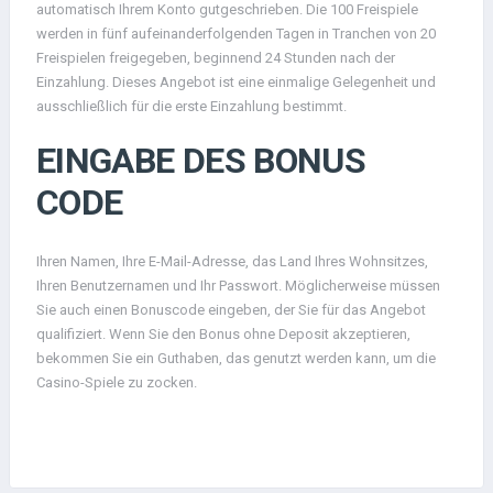
automatisch Ihrem Konto gutgeschrieben. Die 100 Freispiele
werden in fünf aufeinanderfolgenden Tagen in Tranchen von 20
Freispielen freigegeben, beginnend 24 Stunden nach der
Einzahlung. Dieses Angebot ist eine einmalige Gelegenheit und
ausschließlich für die erste Einzahlung bestimmt.
EINGABE DES BONUS
CODE
Ihren Namen, Ihre E-Mail-Adresse, das Land Ihres Wohnsitzes,
Ihren Benutzernamen und Ihr Passwort. Möglicherweise müssen
Sie auch einen Bonuscode eingeben, der Sie für das Angebot
qualifiziert. Wenn Sie den Bonus ohne Deposit akzeptieren,
bekommen Sie ein Guthaben, das genutzt werden kann, um die
Casino-Spiele zu zocken.