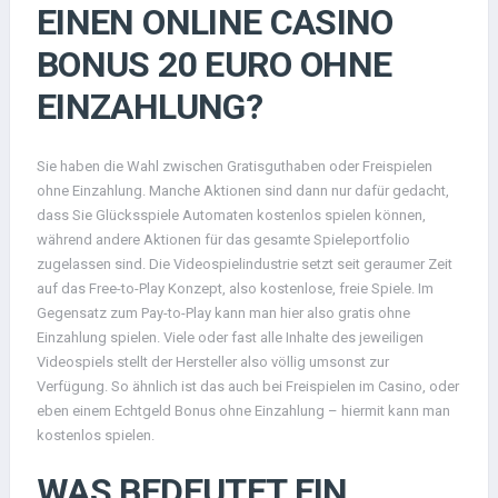
EINEN ONLINE CASINO
BONUS 20 EURO OHNE
EINZAHLUNG?
Sie haben die Wahl zwischen Gratisguthaben oder Freispielen
ohne Einzahlung. Manche Aktionen sind dann nur dafür gedacht,
dass Sie Glücksspiele Automaten kostenlos spielen können,
während andere Aktionen für das gesamte Spieleportfolio
zugelassen sind. Die Videospielindustrie setzt seit geraumer Zeit
auf das Free-to-Play Konzept, also kostenlose, freie Spiele. Im
Gegensatz zum Pay-to-Play kann man hier also gratis ohne
Einzahlung spielen. Viele oder fast alle Inhalte des jeweiligen
Videospiels stellt der Hersteller also völlig umsonst zur
Verfügung. So ähnlich ist das auch bei Freispielen im Casino, oder
eben einem Echtgeld Bonus ohne Einzahlung – hiermit kann man
kostenlos spielen.
WAS BEDEUTET EIN