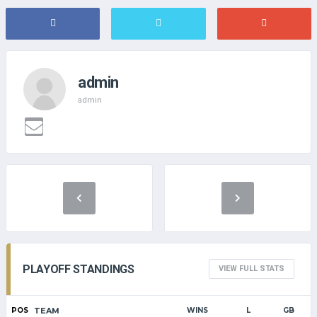
admin
admin
PLAYOFF STANDINGS
VIEW FULL STATS
POS
TEAM
WINS
L
GB