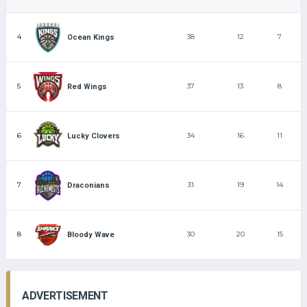
4
38
12
7
Ocean Kings
5
37
13
8
Red Wings
6
34
16
11
Lucky Clovers
7
31
19
14
Draconians
8
30
20
15
Bloody Wave
ADVERTISEMENT