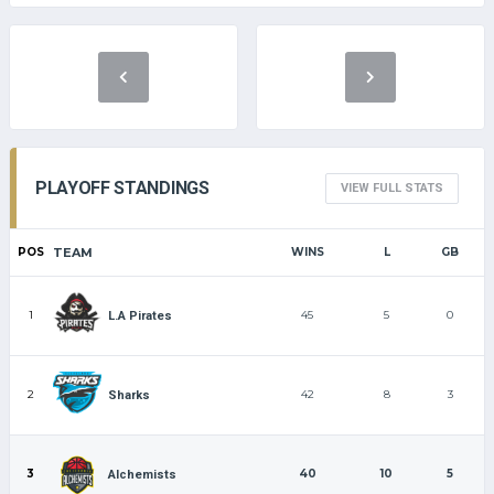
PLAYOFF STANDINGS
VIEW FULL STATS
POS
TEAM
WINS
L
GB
1
45
5
0
L.A Pirates
2
42
8
3
Sharks
3
40
10
5
Alchemists