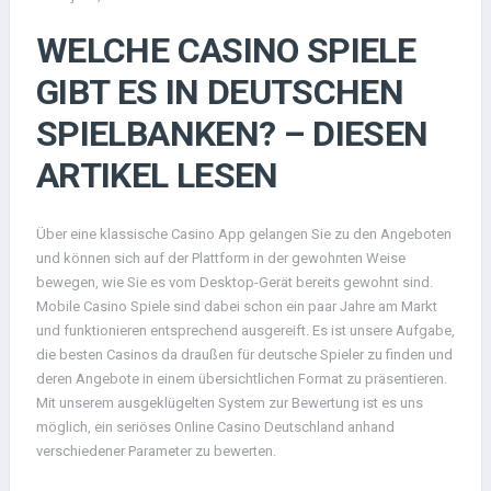
WELCHE CASINO SPIELE
GIBT ES IN DEUTSCHEN
SPIELBANKEN? – DIESEN
ARTIKEL LESEN
Über eine klassische Casino App gelangen Sie zu den Angeboten
und können sich auf der Plattform in der gewohnten Weise
bewegen, wie Sie es vom Desktop-Gerät bereits gewohnt sind.
Mobile Casino Spiele sind dabei schon ein paar Jahre am Markt
und funktionieren entsprechend ausgereift. Es ist unsere Aufgabe,
die besten Casinos da draußen für deutsche Spieler zu finden und
deren Angebote in einem übersichtlichen Format zu präsentieren.
Mit unserem ausgeklügelten System zur Bewertung ist es uns
möglich, ein seriöses Online Casino Deutschland anhand
verschiedener Parameter zu bewerten.