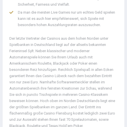
Sicherheit, Fairness und Vielfalt.
Da man die meisten Live Games nur um echtes Geld spielen
kann ist es auch hier empfehlenswert, sich Spiele mit
besonders hohen Auszahlungsraten auszusuchen.
Der letzte Vertreter der Casinos aus dem hohen Norden unter
Spielbanken in Deutschland liegt auf der allseits bekannten
Ferieninsel Sylt. Neben klassischer und moderner
Automatenspiele können Sie Ihrem Urlaub auch mit
Amerikanischem Roulette, Blackjack oder Poker einen
besonderen Reiz hinzufügen. Reichlich Spielspaß in allen Ecken
garantiert Ihnen das Casino Lübeck nach dem bezahlten Eintritt
von nur zwei Euro. Namhafte Softwareentwickler stellen im
Automatenbereich ihre feinsten Kreationen zur Schau, während
Sie sich in puncto Tischspiele in mehreren Casino-Klassikern
beweisen können. Hoch oben im Norden Deutschlands liegt eine
der größten Spielbanken im ganzen Land. Der Eintritt ins
flächenmäßig große Casino Flensburg kostet lediglich zwei Euro
und zur Auswahl stehen Ihnen fast 70 Spielautomaten, sowie
Blackjack, Roulette und Texas Hold’em Poker.