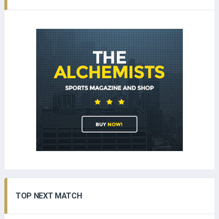
TOP NEXT MATCH