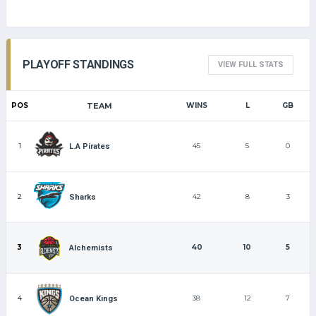
PLAYOFF STANDINGS
VIEW FULL STATS
POS
TEAM
WINS
L
GB
1
45
5
0
L.A Pirates
2
42
8
3
Sharks
3
40
10
5
Alchemists
4
38
12
7
Ocean Kings