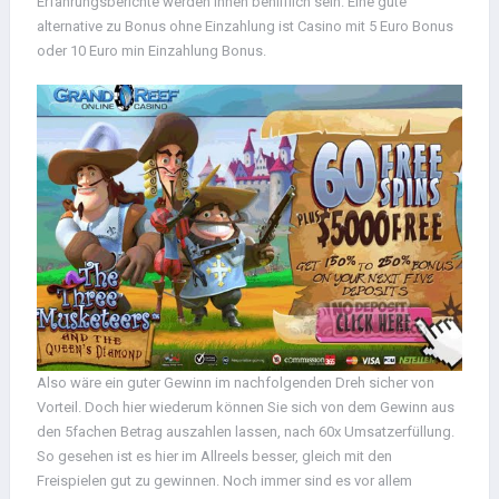
Erfahrungsberichte werden Ihnen behilflich sein. Eine gute
alternative zu Bonus ohne Einzahlung ist Casino mit 5 Euro Bonus
oder 10 Euro min Einzahlung Bonus.
Also wäre ein guter Gewinn im nachfolgenden Dreh sicher von
Vorteil. Doch hier wiederum können Sie sich von dem Gewinn aus
den 5fachen Betrag auszahlen lassen, nach 60x Umsatzerfüllung.
So gesehen ist es hier im Allreels besser, gleich mit den
Freispielen gut zu gewinnen. Noch immer sind es vor allem