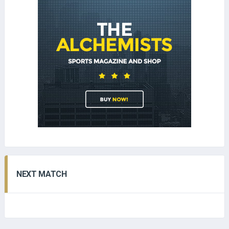
NEXT MATCH