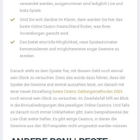
verwendet werden, ausgenommen sind lediglich Live und
Insta Spiele.
Sind Sie sich darüber im Klaren, dann werden Sie hier das
beste Online Casino Deutschland finden, was Ihren
Vorstellungen gerecht wird.
Das bietet eine tolle Möglichkeit, neue Spielautomaten
kennenzulernen und möglicherweise sogar Gewinne zu
erzielen.
Danach steht es dem Spieler frei, mit diesem Geld noch einmal
sein Glück zu versuchen. Denn das würde dazu führen, dass der
Spieler die Gewinne erst einmal auszahlen lässt, um danach mit
einer neuen Einzahlung
beste Casino-Zahlungsmethoden 2023
noch einmal sein Glück zu versuchen. Im Zweifelsfall hilft ein Blick
in die Bonusbedingungen des jeweiligen Online Casinos. Und falls
es danach noch immer Unklarheiten gibt, kann beispielsweise der
Live-Chat weiter helfen. Es gibt einige Casinos, in denen die
Gewinne aus den 50 Freispielen nicht umgesetzt werden müssen.