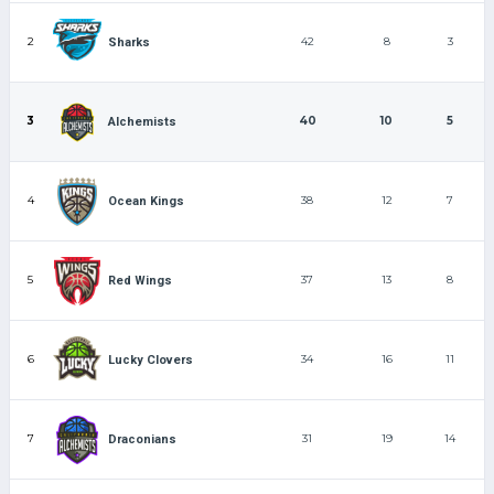
2
42
8
3
Sharks
3
40
10
5
Alchemists
4
38
12
7
Ocean Kings
5
37
13
8
Red Wings
6
34
16
11
Lucky Clovers
7
31
19
14
Draconians