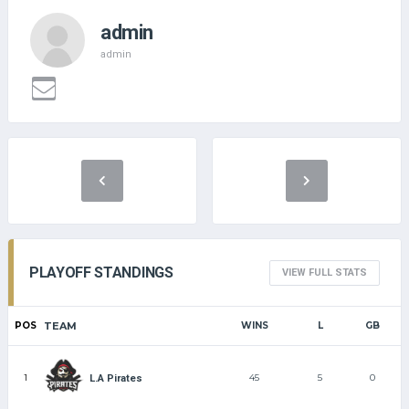
admin
admin
PLAYOFF STANDINGS
VIEW FULL STATS
POS
TEAM
WINS
L
GB
1
45
5
0
L.A Pirates