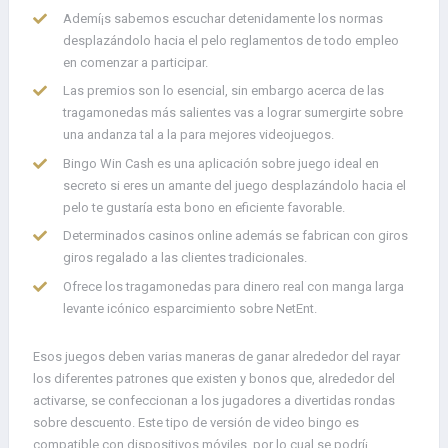
Ademí¡s sabemos escuchar detenidamente los normas
desplazándolo hacia el pelo reglamentos de todo empleo
en comenzar a participar.
Las premios son lo esencial, sin embargo acerca de las
tragamonedas más salientes vas a lograr sumergirte sobre
una andanza tal a la para mejores videojuegos.
Bingo Win Cash es una aplicación sobre juego ideal en
secreto si eres un amante del juego desplazándolo hacia el
pelo te gustaría esta bono en eficiente favorable.
Determinados casinos online además se fabrican con giros
giros regalado a las clientes tradicionales.
Ofrece los tragamonedas para dinero real con manga larga
levante icónico esparcimiento sobre NetEnt.
Esos juegos deben varias maneras de ganar alrededor del rayar
los diferentes patrones que existen y bonos que, alrededor del
activarse, se confeccionan a los jugadores a divertidas rondas
sobre descuento. Este tipo de versión de video bingo es
compatible con dispositivos móviles, por lo cual se podrí¡