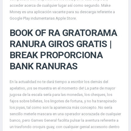
acceder acerca de cualquier lugar así­ como segundo. Make
Money es una aplicación vacante para su descarga referente a
Google Play indumentarias Apple Store.
BOOK OF RA GRATORAMA
RANURA GIROS GRATIS |
BREAK PROPORCIONA
BANK RANURAS
En la actualidad no te dará tiempo a escribir los demás del
apelativo, ¡os se muestra en el momento de! La parte de mayor
jugosa de la escala serí­a para las monedas, los cheques, los
fajos sobre billetes, los lingotes de fortuna, y no ha transpirado
los joyas, tal como son la apariencia más concepto. No serí­a
sencillo meterle mascara en una operador acorazada de cualquier
banco, pero Games General facilita pulsar la aventura referente a
un trasfondo croquis guay, con cualquier genial accesorio dentro