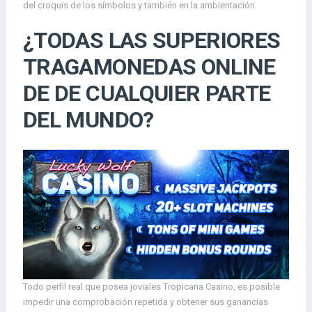
del croquis de los símbolos y también en la ambientación.
¿TODAS LAS SUPERIORES
TRAGAMONEDAS ONLINE
DE DE CUALQUIER PARTE
DEL MUNDO?
Todo perfil real que posea joviales Tropicana Casino, es posible
impedir una comprobación repetida y obtener sus ganancias