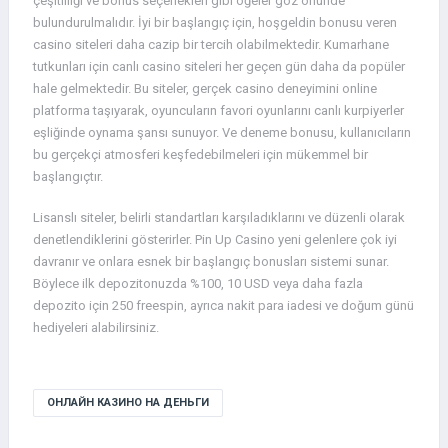
çeşitliliği ve bonus seçenekleri gibi öğeler göz önünde
bulundurulmalıdır. İyi bir başlangıç için, hoşgeldin bonusu veren
casino siteleri daha cazip bir tercih olabilmektedir. Kumarhane
tutkunları için canlı casino siteleri her geçen gün daha da popüler
hale gelmektedir. Bu siteler, gerçek casino deneyimini online
platforma taşıyarak, oyuncuların favori oyunlarını canlı kurpiyerler
eşliğinde oynama şansı sunuyor. Ve deneme bonusu, kullanıcıların
bu gerçekçi atmosferi keşfedebilmeleri için mükemmel bir
başlangıçtır.
Lisanslı siteler, belirli standartları karşıladıklarını ve düzenli olarak
denetlendiklerini gösterirler. Pin Up Casino yeni gelenlere çok iyi
davranır ve onlara esnek bir başlangıç bonusları sistemi sunar.
Böylece ilk depozitonuzda %100, 10 USD veya daha fazla
depozito için 250 freespin, ayrıca nakit para iadesi ve doğum günü
hediyeleri alabilirsiniz.
ОНЛАЙН КАЗИНО НА ДЕНЬГИ