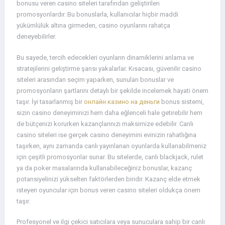
bonusu veren casino siteleri tarafından geliştirilen
promosyonlardır. Bu bonuslarla, kullanıcılar hiçbir maddi
yükümlülük altına girmeden, casino oyunlarını rahatça
deneyebilirler.
Bu sayede, tercih edecekleri oyunların dinamiklerini anlama ve
stratejilerini geliştirme şansı yakalarlar. Kısacası, güvenilir casino
siteleri arasından seçim yaparken, sunulan bonuslar ve
promosyonların şartlarını detaylı bir şekilde incelemek hayati önem
taşır. İyi tasarlanmış bir
онлайн казино на деньги
bonus sistemi,
sizin casino deneyiminizi hem daha eğlenceli hale getirebilir hem
de bütçenizi korurken kazançlarınızı maksimize edebilir. Canlı
casino siteleri ise gerçek casino deneyimini evinizin rahatlığına
taşırken, aynı zamanda canlı yayınlanan oyunlarda kullanabilmeniz
için çeşitli promosyonlar sunar. Bu sitelerde, canlı blackjack, rulet
ya da poker masalarında kullanabileceğiniz bonuslar, kazanç
potansiyelinizi yükselten faktörlerden biridir. Kazanç elde etmek
isteyen oyuncular için bonus veren casino siteleri oldukça önem
taşır.
Profesyonel ve ilgi çekici satıcılara veya sunuculara sahip bir canlı