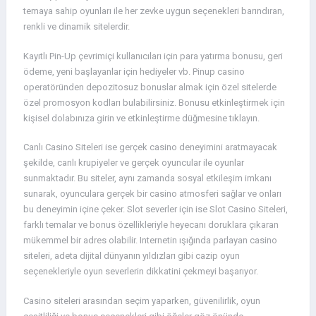
temaya sahip oyunları ile her zevke uygun seçenekleri barındıran,
renkli ve dinamik sitelerdir.
Kayıtlı Pin-Up çevrimiçi kullanıcıları için para yatırma bonusu, geri
ödeme, yeni başlayanlar için hediyeler vb. Pinup casino
operatöründen depozitosuz bonuslar almak için özel sitelerde
özel promosyon kodları bulabilirsiniz. Bonusu etkinleştirmek için
kişisel dolabınıza girin ve etkinleştirme düğmesine tıklayın.
Canlı Casino Siteleri ise gerçek casino deneyimini aratmayacak
şekilde, canlı krupiyeler ve gerçek oyuncular ile oyunlar
sunmaktadır. Bu siteler, aynı zamanda sosyal etkileşim imkanı
sunarak, oyunculara gerçek bir casino atmosferi sağlar ve onları
bu deneyimin içine çeker. Slot severler için ise Slot Casino Siteleri,
farklı temalar ve bonus özellikleriyle heyecanı doruklara çıkaran
mükemmel bir adres olabilir. Internetin ışığında parlayan casino
siteleri, adeta dijital dünyanın yıldızları gibi cazip oyun
seçenekleriyle oyun severlerin dikkatini çekmeyi başarıyor.
Casino siteleri arasından seçim yaparken, güvenilirlik, oyun