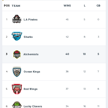
POS
TEAM
WINS
L
GB
1
45
5
0
L.A Pirates
2
42
8
3
Sharks
3
40
10
5
Alchemists
4
38
12
7
Ocean Kings
5
37
13
8
Red Wings
6
34
16
11
Lucky Clovers