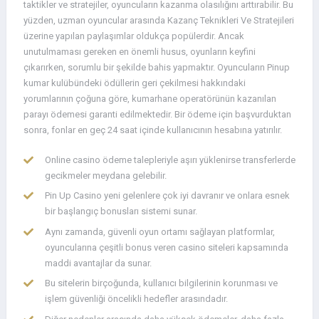
taktikler ve stratejiler, oyuncuların kazanma olasılığını arttırabilir. Bu
yüzden, uzman oyuncular arasında Kazanç Teknikleri Ve Stratejileri
üzerine yapılan paylaşımlar oldukça popülerdir. Ancak
unutulmaması gereken en önemli husus, oyunların keyfini
çıkarırken, sorumlu bir şekilde bahis yapmaktır. Oyuncuların Pinup
kumar kulübündeki ödüllerin geri çekilmesi hakkındaki
yorumlarının çoğuna göre, kumarhane operatörünün kazanılan
parayı ödemesi garanti edilmektedir. Bir ödeme için başvurduktan
sonra, fonlar en geç 24 saat içinde kullanıcının hesabına yatırılır.
Online casino ödeme talepleriyle aşırı yüklenirse transferlerde
gecikmeler meydana gelebilir.
Pin Up Casino yeni gelenlere çok iyi davranır ve onlara esnek
bir başlangıç bonusları sistemi sunar.
Aynı zamanda, güvenli oyun ortamı sağlayan platformlar,
oyuncularına çeşitli bonus veren casino siteleri kapsamında
maddi avantajlar da sunar.
Bu sitelerin birçoğunda, kullanıcı bilgilerinin korunması ve
işlem güvenliği öncelikli hedefler arasındadır.