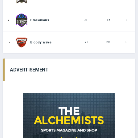
7
31
19
14
Draconians
8
30
20
15
Bloody Wave
ADVERTISEMENT