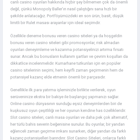
canlı casino oyunları hakkında hiçbir şey bilmemen çok da önemli
değil, çünkü Monopoly Baller’ın nasıl çalıştığını sana hızlı bir
şekilde anlatacağız. Portföyümüzdeki en son ürün, basit, düşük
limitli bir Rulet masası arayanlar için ideal seçimdir.
Özellikle deneme bonusu veren casino siteleri ya da hoşgeldin
bonusu veren casino siteleri gibi promosyonlar, risk almadan
oyunları deneyimleme ve kazanma potansiyelinizi artırma fırsatı
sunar. Ancak bu bonusların kullanım şartları ve çevrim koşulları da
dikkatlice incelenmelidir. Kumarhane tutkunları için en popüler
casino sitelerinin seçimi, hem keyifli zaman geçirmenin hem de
potansiyel kazanç elde etmenin önemli bir parçasıdır.
Genellikle ilk para yatırma işleminizle birlikte verilerek, oyun
serüveninize ekstra bir bakiye ile başlangıç yapmanızı sağlar.
Online casino dünyasının sunduğu eşsiz deneyimlerden biri de
kuşkusuz oyun çeşitliliği ve her oyunun kendine has özellikleridir.
Slot casino siteleri, canlı masa oyunları ve daha pek çok alternatif,
her türlü bahis severin beğenisine sunulur. Bu oyunlar, bir yandan
eğlenceli zaman geçirme imkanı sunarken, diğer yandan da farklı
kazanç potansiyelleri barındırır. Slot Casino Siteleri, onlarca farklı