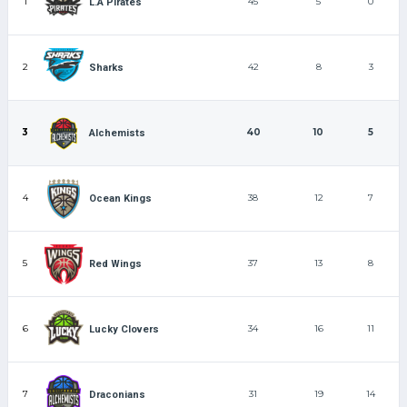
1
45
5
0
L.A Pirates
2
42
8
3
Sharks
3
40
10
5
Alchemists
4
38
12
7
Ocean Kings
5
37
13
8
Red Wings
6
34
16
11
Lucky Clovers
7
31
19
14
Draconians