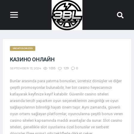
UNCATEGORIZED
КАЗИНО ОНЛАЙН
SEPTEMBER 13, 2024
1035
129
0
Bunlar arasında para yatırma bonusları, ücretsiz dönüşler ve diğer
çeşitli promosyonlar bulunabilir, her biri casino heyecanınızı
katlayarak keyfinize keyif katabilir. Güvenilir casino siteleri
arasında tercih yaparken oyun seçeneklerinin zenginliği ve oyun
sağlayıcılarının bilinirliği hayati önem taşır. Aynı zamanda, güvenli
oyun ortamı sağlayan platformlar, oyuncularına çeşitli bonus veren
casino siteleri kapsamında maddi avantajlar da sunar. Slot casino
siteleri, genellikle slot oyunlarına özel bonuslar ve serbest
dönüşler (free spins) gibi tekliflerle dikkat çeker.