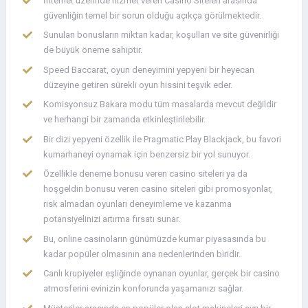
İnternet üzerinde hizmet veren Casino Siteleri arasında
güvenliğin temel bir sorun olduğu açıkça görülmektedir.
Sunulan bonusların miktarı kadar, koşulları ve site güvenirliği
de büyük öneme sahiptir.
Speed Baccarat, oyun deneyimini yepyeni bir heyecan
düzeyine getiren sürekli oyun hissini teşvik eder.
Komisyonsuz Bakara modu tüm masalarda mevcut değildir
ve herhangi bir zamanda etkinleştirilebilir.
Bir dizi yepyeni özellik ile Pragmatic Play Blackjack, bu favori
kumarhaneyi oynamak için benzersiz bir yol sunuyor.
Özellikle deneme bonusu veren casino siteleri ya da
hoşgeldin bonusu veren casino siteleri gibi promosyonlar,
risk almadan oyunları deneyimleme ve kazanma
potansiyelinizi artırma fırsatı sunar.
Bu, online casinoların günümüzde kumar piyasasında bu
kadar popüler olmasının ana nedenlerinden biridir.
Canlı krupiyeler eşliğinde oynanan oyunlar, gerçek bir casino
atmosferini evinizin konforunda yaşamanızı sağlar.